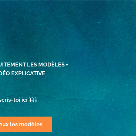
UITEMENT LES MODÈLES +
IDÉO EXPLICATIVE
cris-toi ici ⤵️⤵️⤵️
eux les modèles