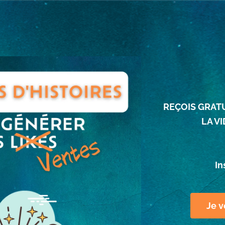
REÇOIS GRAT
LA V
Ins
Je v