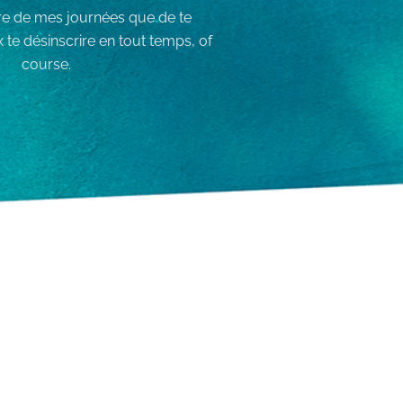
ire de mes journées que de te
te désinscrire en tout temps, of
course.