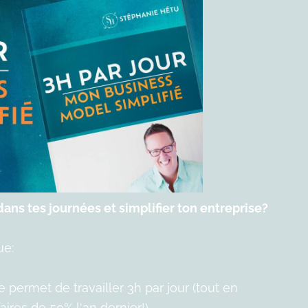
ans tes journées et simplifier ton entreprise?
ue:
permet de travailler 3h par jour (tout en
ires de 50% l'an dernier!)