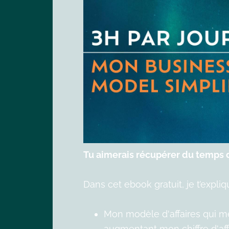
Tu aimerais récupérer du temps d
Dans cet ebook gratuit, je t’expliq
Mon modèle d'affaires qui me 
augmentant mon chiffre d'affa