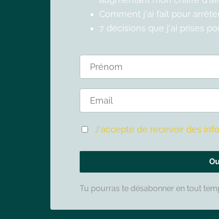
Comment j'ai fait pour arrêt
7 décisions que j'ai prises p
J'accepte de recevoir des info
Ou
Tu pourras te désabonner en tout te