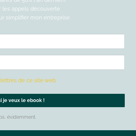
er les appels découverte
our simplifier mon entreprise
lettres de ce site web.
i je veux le ebook !
mps, évidemment.