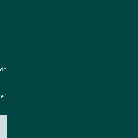
t
 de
ps”