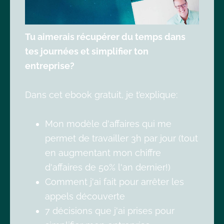
Tu aimerais récupérer du temps dans
tes journées et simplifier ton
entreprise?
Dans cet ebook gratuit, je t’explique:
Mon modèle d'affaires qui me
permet de travailler 3h par jour (tout
en augmentant mon chiffre
d'affaires de 50% l'an dernier!)
Comment j'ai fait pour arrêter les
appels découverte
7 décisions que j'ai prises pour