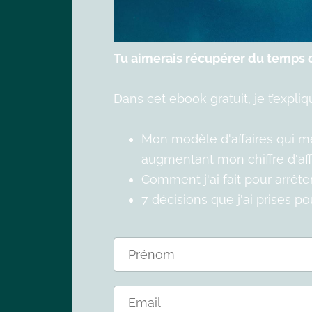
Tu aimerais récupérer du temps d
Dans cet ebook gratuit, je t’expliq
Mon modèle d'affaires qui me 
augmentant mon chiffre d'affa
Comment j'ai fait pour arrêt
7 décisions que j'ai prises p