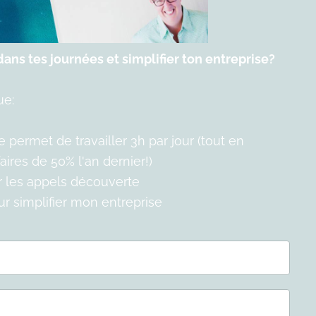
ans tes journées et simplifier ton entreprise?
ue:
permet de travailler 3h par jour (tout en
ires de 50% l'an dernier!)
er les appels découverte
our simplifier mon entreprise