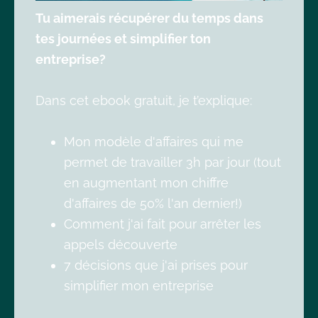
Tu aimerais récupérer du temps dans
tes journées et simplifier ton
entreprise?
Dans cet ebook gratuit, je t’explique:
Mon modèle d'affaires qui me
permet de travailler 3h par jour (tout
en augmentant mon chiffre
d'affaires de 50% l'an dernier!)
Comment j'ai fait pour arrêter les
appels découverte
7 décisions que j'ai prises pour
simplifier mon entreprise