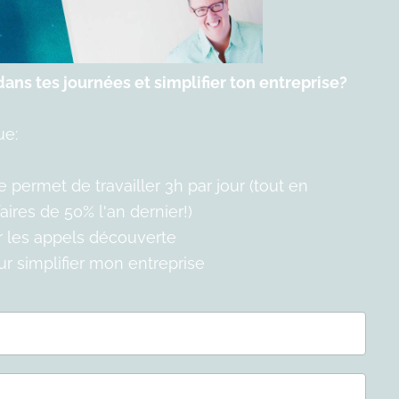
ans tes journées et simplifier ton entreprise?
ue:
permet de travailler 3h par jour (tout en
ires de 50% l'an dernier!)
er les appels découverte
our simplifier mon entreprise