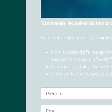
Tu aimerais récupérer du temps d
Dans cet ebook gratuit, je t’expliq
Mon modèle d'affaires qui me 
augmentant mon chiffre d'affa
Comment j'ai fait pour arrêt
7 décisions que j'ai prises p