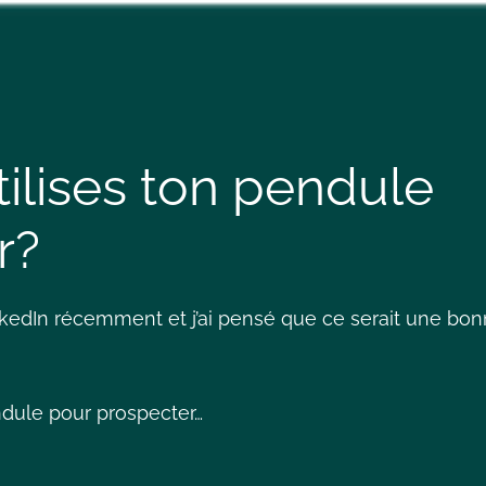
tilises ton pendule
r?
nkedIn récemment et j’ai pensé que ce serait une bo
ndule pour prospecter…