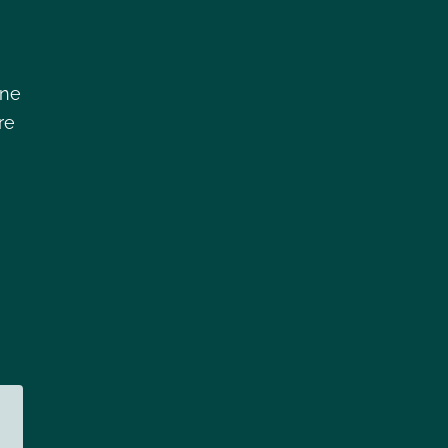
 ne
re