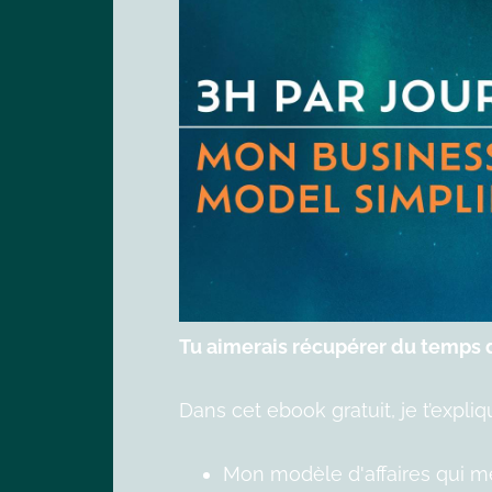
Tu aimerais récupérer du temps d
Dans cet ebook gratuit, je t’expliq
Mon modèle d'affaires qui me 