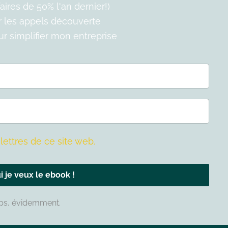
ires de 50% l'an dernier!)
er les appels découverte
our simplifier mon entreprise
lettres de ce site web.
i je veux le ebook !
mps, évidemment.