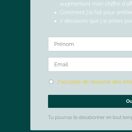
augmentant mon chiffre d'affa
Comment j'ai fait pour arrêt
7 décisions que j'ai prises p
J'accepte de recevoir des info
Ou
Tu pourras te désabonner en tout te