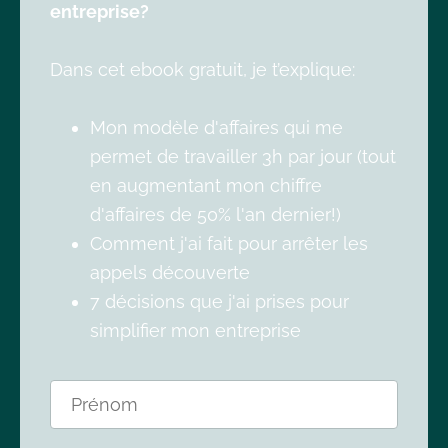
entreprise?
Dans cet ebook gratuit, je t’explique:
Mon modèle d'affaires qui me
permet de travailler 3h par jour (tout
en augmentant mon chiffre
d'affaires de 50% l'an dernier!)
Comment j'ai fait pour arrêter les
appels découverte
7 décisions que j'ai prises pour
simplifier mon entreprise