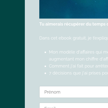
Tu aimerais récupérer du temps d
Dans cet ebook gratuit, je t’expliq
Mon modèle d'affaires qui me 
augmentant mon chiffre d'affa
Comment j'ai fait pour arrêt
7 décisions que j'ai prises p