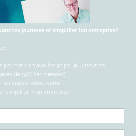
ans tes journées et simplifier ton entreprise?
ue:
permet de travailler 3h par jour (tout en
ires de 50% l'an dernier!)
er les appels découverte
our simplifier mon entreprise