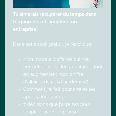
Tu aimerais récupérer du temps dans
tes journées et simplifier ton
entreprise?
Dans cet ebook gratuit, je t’explique:
Mon modèle d'affaires qui me
permet de travailler 3h par jour (tout
en augmentant mon chiffre
d'affaires de 50% l'an dernier!)
Comment j'ai fait pour arrêter les
appels découverte
7 décisions que j'ai prises pour
simplifier mon entreprise