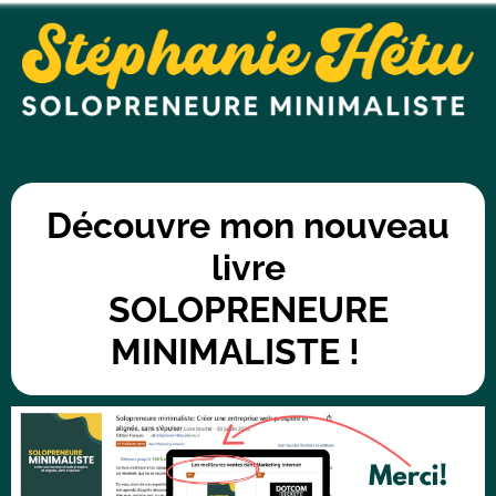
t
n
Découvre mon nouveau
livre
t
SOLOPRENEURE
L
MINIMALISTE !
T
I