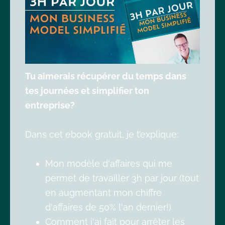
Tu aimerais récupérer du temps dans
tes journées et simplifier ton
entreprise?
Dans cet ebook gratuit, je t’explique:
Mon modèle d'affaires qui me
permet de travailler 3h par jour (tout
en augmentant mon chiffre
d'affaires de 50% l'an dernier!)
Comment j'ai fait pour arrêter les