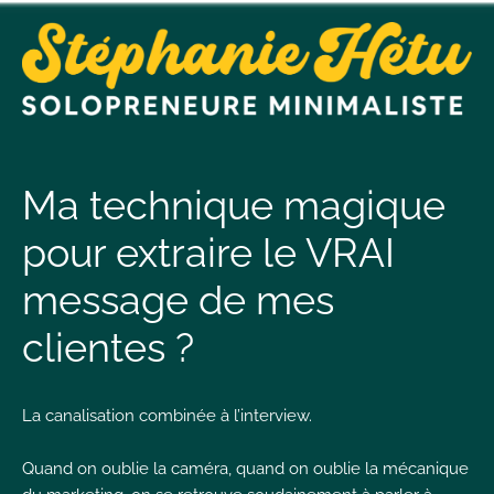
t
n
Ma technique magique
pour extraire le VRAI
t
message de mes
L
clientes ?
T
La canalisation combinée à l’interview.
Quand on oublie la caméra, quand on oublie la mécanique
I