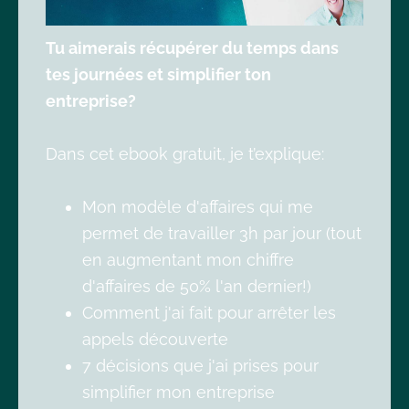
Tu aimerais récupérer du temps dans
tes journées et simplifier ton
entreprise?
Dans cet ebook gratuit, je t’explique:
Mon modèle d'affaires qui me
permet de travailler 3h par jour (tout
en augmentant mon chiffre
d'affaires de 50% l'an dernier!)
Comment j'ai fait pour arrêter les
appels découverte
7 décisions que j'ai prises pour
simplifier mon entreprise