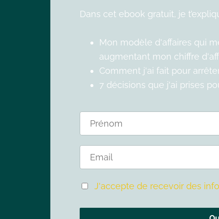
Dans cet ebook gratuit, je t’expliq
Mon modèle d'affaires qui me 
augmentant mon chiffre d'affa
Comment j'ai fait pour arrêt
7 décisions que j'ai prises p
J'accepte de recevoir des info
Ou