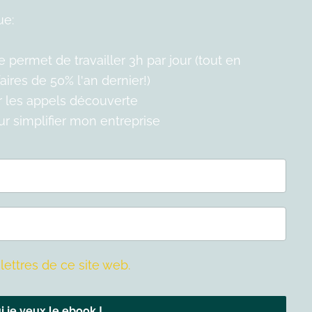
ue:
permet de travailler 3h par jour (tout en
ires de 50% l'an dernier!)
er les appels découverte
our simplifier mon entreprise
lettres de ce site web.
i je veux le ebook !