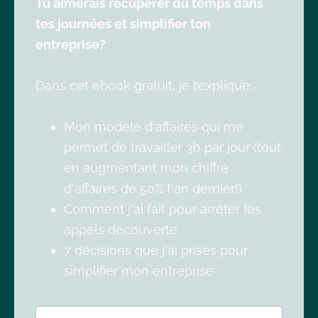
Tu aimerais récupérer du temps dans
tes journées et simplifier ton
entreprise?
Dans cet ebook gratuit, je t’explique:
Mon modèle d'affaires qui me
permet de travailler 3h par jour (tout
en augmentant mon chiffre
d'affaires de 50% l'an dernier!)
Comment j'ai fait pour arrêter les
appels découverte
7 décisions que j'ai prises pour
simplifier mon entreprise