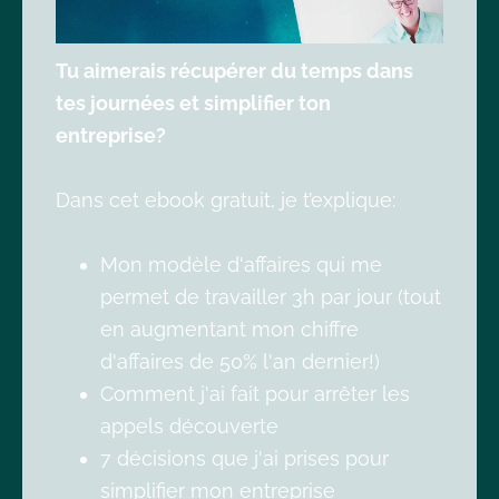
Tu aimerais récupérer du temps dans
tes journées et simplifier ton
entreprise?
Dans cet ebook gratuit, je t’explique:
Mon modèle d'affaires qui me
permet de travailler 3h par jour (tout
en augmentant mon chiffre
d'affaires de 50% l'an dernier!)
Comment j'ai fait pour arrêter les
appels découverte
7 décisions que j'ai prises pour
simplifier mon entreprise