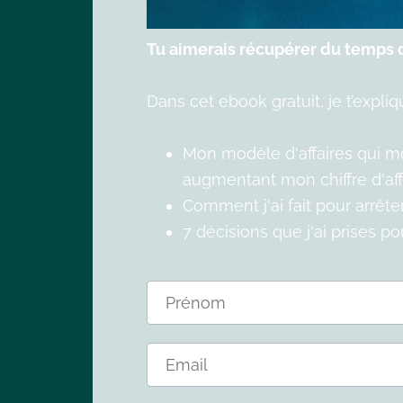
Tu aimerais récupérer du temps d
Dans cet ebook gratuit, je t’expliq
Mon modèle d'affaires qui me 
augmentant mon chiffre d'affa
Comment j'ai fait pour arrêt
7 décisions que j'ai prises p