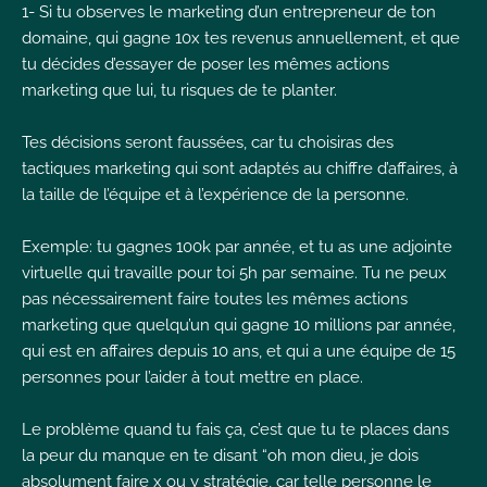
1- Si tu observes le marketing d’un entrepreneur de ton
I
domaine, qui gagne 10x tes revenus annuellement, et que
tu décides d’essayer de poser les mêmes actions
marketing que lui, tu risques de te planter.
Tes décisions seront faussées, car tu choisiras des
tactiques marketing qui sont adaptés au chiffre d’affaires, à
I
I
la taille de l’équipe et à l’expérience de la personne.
Exemple: tu gagnes 100k par année, et tu as une adjointe
virtuelle qui travaille pour toi 5h par semaine. Tu ne peux
pas nécessairement faire toutes les mêmes actions
marketing que quelqu’un qui gagne 10 millions par année,
qui est en affaires depuis 10 ans, et qui a une équipe de 15
personnes pour l’aider à tout mettre en place.
Le problème quand tu fais ça, c’est que tu te places dans
la peur du manque en te disant “oh mon dieu, je dois
absolument faire x ou y stratégie, car telle personne le