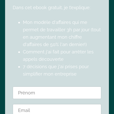
Dans cet ebook gratuit, je t’explique:
Mon modèle d'affaires qui me
permet de travailler 3h par jour (tout
en augmentant mon chiffre
d'affaires de 50% l'an dernier!)
Comment j'ai fait pour arrêter les
appels découverte
7 décisions que j'ai prises pour
simplifier mon entreprise