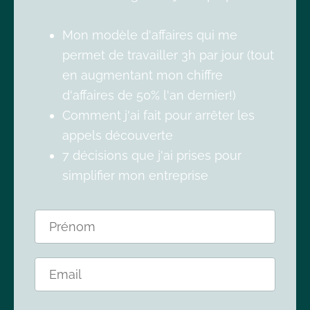
Mon modèle d'affaires qui me
permet de travailler 3h par jour (tout
en augmentant mon chiffre
d'affaires de 50% l'an dernier!)
Comment j'ai fait pour arrêter les
appels découverte
7 décisions que j'ai prises pour
simplifier mon entreprise