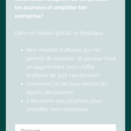
tes journées et simplifier ton
entreprise?
Dans cet ebook gratuit, je t’explique:
Mon modèle d'affaires qui me
permet de travailler 3h par jour (tout
en augmentant mon chiffre
d'affaires de 50% l'an dernier!)
Comment j'ai fait pour arrêter les
appels découverte
7 décisions que j'ai prises pour
simplifier mon entreprise