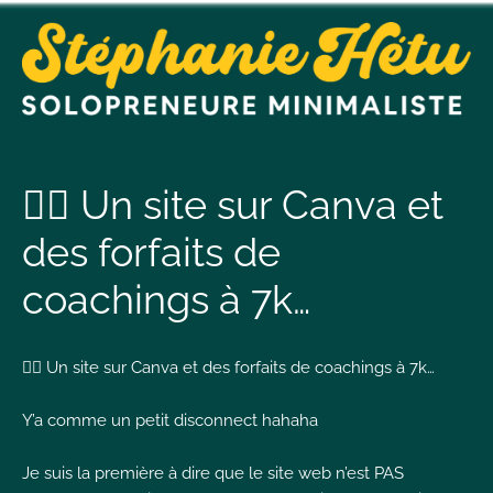
t
n
🤦‍♀️ Un site sur Canva et
des forfaits de
t
coachings à 7k…
L
T
🤦‍♀️ Un site sur Canva et des forfaits de coachings à 7k…
Y’a comme un petit disconnect hahaha
I
Je suis la première à dire que le site web n’est PAS