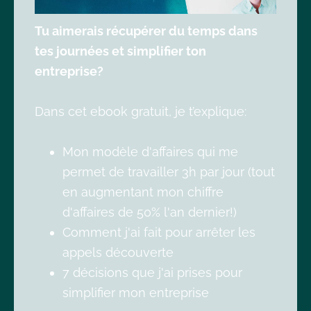
Tu aimerais récupérer du temps dans
tes journées et simplifier ton
entreprise?
Dans cet ebook gratuit, je t’explique:
Mon modèle d'affaires qui me
permet de travailler 3h par jour (tout
en augmentant mon chiffre
d'affaires de 50% l'an dernier!)
Comment j'ai fait pour arrêter les
appels découverte
7 décisions que j'ai prises pour
simplifier mon entreprise